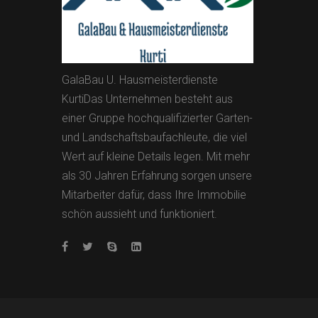
GalaBau U. Hausmeisterdienste
KurtiDas Unternehmen besteht aus
einer Gruppe hochqualifizierter Garten-
und Landschaftsbaufachleute, die viel
Wert auf kleine Details legen. Mit mehr
als 30 Jahren Erfahrung sorgen unsere
Mitarbeiter dafür, dass Ihre Immobilie
schön aussieht und funktioniert.