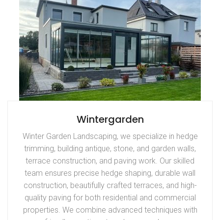
Wintergarden
Winter Garden Landscaping, we specialize in hedge
trimming, building antique, stone, and garden walls,
terrace construction, and paving work. Our skilled
team ensures precise hedge shaping, durable wall
construction, beautifully crafted terraces, and high-
quality paving for both residential and commercial
properties. We combine advanced techniques with