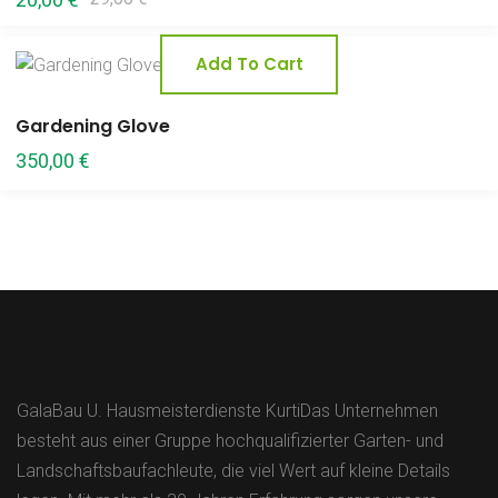
price
price
was:
is:
Add To Cart
29,00 €.
20,00 €.
Gardening Glove
350,00
€
GalaBau U. Hausmeisterdienste KurtiDas Unternehmen
besteht aus einer Gruppe hochqualifizierter Garten- und
Landschaftsbaufachleute, die viel Wert auf kleine Details